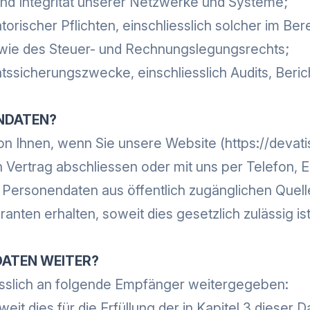
und Integrität unserer Netzwerke und Systeme;
atorischer Pflichten, einschliesslich solcher im Ber
ie des Steuer- und Rechnungslegungsrechts;
tätssicherungszwecke, einschliesslich Audits, Beri
NDATEN?
on Ihnen, wenn Sie unsere Website (
https://devati
Vertrag abschliessen oder mit uns per Telefon, E
Personendaten aus öffentlich zugänglichen Quelle
nten erhalten, soweit dies gesetzlich zulässig ist
DATEN WEITER?
sslich an folgende Empfänger weitergegeben:
eit dies für die Erfüllung der in Kapitel 3 diese