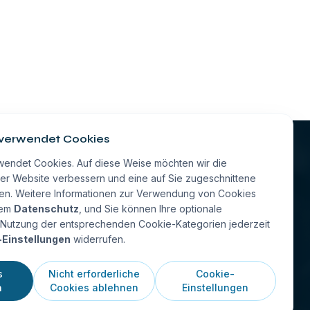
 verwendet Cookies
hmen
wendet Cookies. Auf diese Weise möchten wir die
erer Website verbessern und eine auf Sie zugeschnittene
Standort auswählen
len. Weitere Informationen zur Verwendung von Cookies
d
rem
Datenschutz
, und Sie können Ihre optionale
ie Nutzung der entsprechenden Cookie-Kategorien jederzeit
-Einstellungen
widerrufen.
 FAQs
s
Nicht erforderliche
Cookie-
n
Cookies ablehnen
Einstellungen
dingungen
Cookie-Richtlinie
Cookie-Einstellungen