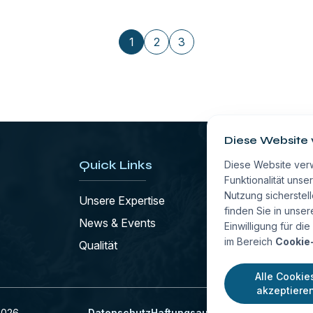
1
2
3
Diese Website
Quick Links
Unterne
Diese Website ver
Funktionalität uns
Nutzung sicherstel
Unsere Expertise
Wer Wir Sin
finden Sie in unse
News & Events
Kontakt
Einwilligung für d
im Bereich
Cookie
Qualität
Allgemeine
Alle Cookie
akzeptiere
2026
Datenschutz
Haftungsausschluss
Nutzungsbe